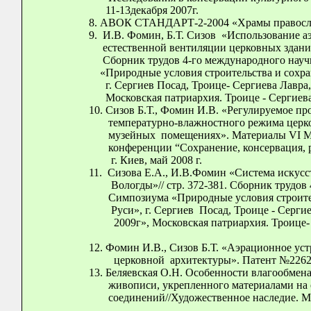
11-13декабря 2007г.
8. АВОК СТАНДАРТ-2-2004 «Храмы православ
9. И.В. Фомин,
Б.Т. Сизов «Использование а
естественной вентиляции церковных зданий-п
Сборник трудов 4-го международного на
«Природные условия строительства и сохран
г. Сергиев Посад, Троице- Сергиева Лавра, М
Московская патриархия. Тр
10. Сизов Б.Т., Фомин И.В. «Регулируемое п
температурно-влажностного режима церков
музейных помещениях». Материалы
VI
М
конференции
“
C
охранение, консервация, 
г. Киев, май 2008 г.
11. Сизова Е.А., И.В.Фомин «Система искусс
Вологды»
//
стр. 372-381.
Сборник трудов 
Симпозиума «Природные условия строительс
Руси»,
г. Сергиев Посад, Троице - Сергие
2009г», Московская патриархия. Троице- Се
12. Фомин И.В.,
C
изов Б.Т. «Аэрационное ус
церковной архитектуры». Патент №2262642. 
13. Беляевская О.Н. Особенности влагообм
живописи, укрепленного материалами на
соединений//Художественное наследие. М. 2