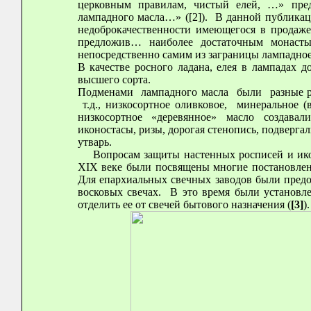
церковным правилам, чистый елей, …» пред
лампадного масла…» ([2]). В данной публикац
недоброкачественности имеющегося в продаже
предложив… наиболее достаточным монасты
непосредственно самим из заграницы лампадно
В качестве росного ладана, елея в лампадах д
высшего сорта.
Подменами лампадного масла были разные рас
т.д., низкосортное оливковое, минеральное (
низкосортное «деревянное» масло создава
иконостасы, ризы, дорогая стенопись, подверг
утварь.
Вопросам защиты настенных росписей и икон 
X
IX веке были посвящены многие постановле
Для епархиальных свечных заводов были предо
восковых свечах. В это время были установл
отделить ее от свечей бытового назначения (
[3]
).