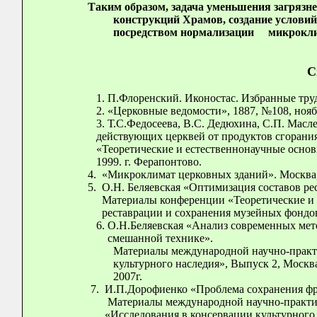
Таким образом, задача уменьшения загрязн
конструкций Храмов, создание услови
посредством нормализации микрокли
С
П.Флоренский. Иконостас. Избранные труды
«Церковные ведомости», 1887, №108, ноября
Т.С.Федосеева, В.С. Дедюхина, С.П. Мас
действующих церквей от продуктов сгорания
«Теоретические и естественнонаучные осно
1999. г. Ферапонтово.
4. «Микроклимат церковных зданий». Москва,
5. О.Н. Беляевская «Оптимизация составов ре
Материалы конференции «Теоретические и 
реставрации и сохранения музейных фондов»
О.Н.Беляевская «Анализ современных мет
смешанной технике».
Материалы международной научно-практ
культурного наследия», Выпуск 2, Москв
200
7. И.П.Дорофиенко «Проблема сохранения фре
Материалы международной научно-практич
«Исследования в консервации культурного на