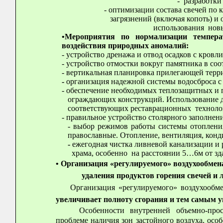
- разработки
- оптимизации состава свечей п
загрязнений (включая копоть) и 
использования новых 
•Мероприятия по нормализации темпер
воздействия природных аномалий:
- устройство дренажа и отвод осадков с кровл
- устройство отмостки вокруг памятника в соотв
- вертикальная планировка прилегающей терр
-
организация надежной системы водосброса с
- обеспечение необходимых теплозащитных и
ограждающих конструкций. Использование д
соответствующих реставрационных технологий
- правильное устройство столярного заполне
- выбор режимов работы системы отопления 
православные. Отопление, вентиляция, конд
-
ежегодная чистка ливневой канализации и 
храма, особенно на расстоянии 5…6м от зд
• Организация «регулируемого» воздухообмен
удаления продуктов горения свечей и ла
Организация «регулируемого» воздухооб
увеличивает полноту сгорания и тем самым 
Особенности внутренней объемно-про
проблеме наличия зон застойного воздуха, осо