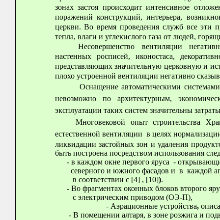
зонах застоя происходит интенсивное отложе
поражений конструкций, интерьера, возникн
церкви. Во время проведения служб все эти п
тепла, влаги и углекислого газа от людей, горя
Несовершенство вентиляции негатив
настенных росписей, иконостаса, декоративн
представляющих значительную церковную и ист
плохо устроенной вентиляции негативно сказыв
Оснащение автоматическими системами кон
невозможно по архитектурным, экономиче
эксплуатации таких систем значительны затрат
Многовековой опыт строительства Храмов
естественной вентиляции в целях нормализаци
ликвидации застойных зон и удаления продукт
быть построена посредством использования сле
- в каждом окне первого яруса - открывающи
северного и южного фасадов и в каждой апс
в соответствии с [4] , [10]
)
.
- Во фрагментах оконных блоков второго яру
с электрическим приводом (ОЭ-П),
- Аэрационные устройства
,
описа
- В помещении алтаря, в зоне розжига и п