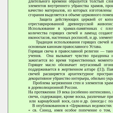
длительного времени образуется толстый сло
элементов внутреннего убранства храмов, про
качество материалов, из которых изготовлены
сгорания выделяется в объеме церковного поме
Защита действующих церквей от копоти 
отреставрированной древнерусской живопи
Использование в храмах-памятниках с пл
количества горящих свечей и лампад создают
иконостасов, настенных росписей, и др. элемент
Традиция использования горящих свечей из 
основным канонам православного Устава.
Горящая свеча в православной религии — таинс
учения. Она вызывает чувство праздника и
зажигается во время торжественных момент
Горящее масло обозначает неугасимый огон
поддерживается в жертвенном алтаре ([1]). П
свечей расширяется архитектурное простра
декоративное убранство интерьера, обильно ук
Проблема загрязнения стен и элементов храмо
в дореволюционной России.
На протяжении 19 века (особенно интенсивно, 
свечи, содержащие, кроме воска, различные пр
или карнаубский воск, сало и др. (иногда с по
В опубликованном в «Церковных ведомостях з
« св. Синод, имея особое попечение о том