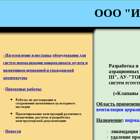
ООО
"
И
-
Изготовление и поставка
о
борудования для
систем нормализации микроклимата музеев и
Разработка и
памятников церковной
и гражданской
аэрационных 
III",
АУ-
"
ТО
архитектуры
систем естес
-
Проектные работы
:
(«Клапаны 
Работы по реставрации и
Область применен
сохранению памятников культурного
наследия
вентиляция церко
Проектирование конструкций различного
назначения, расчеты и разработка
Назначение
:
норма
конструкторской документации
-
Новости
·
ликвидация 
·
удаление про