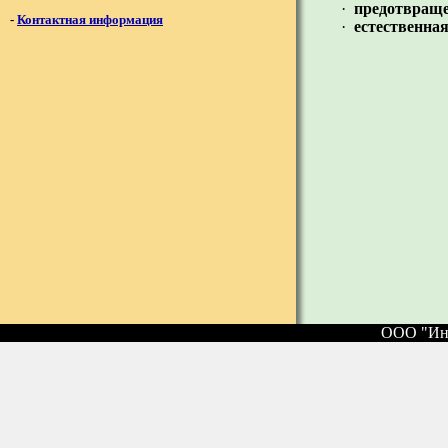
·
предотвраще
-
Контактная информация
·
естественна
ООО "Инжене