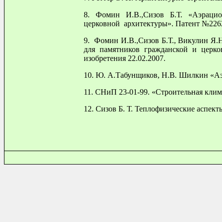
8
. Фомин И.В.,
C
изов Б.Т. «Аэраци
церковной архитектуры». Патент №22626
9
. Фомин И.В.,
C
изов Б.Т., Викулин Я
для памятников гражданской и церк
изобретения 22.02.2007.
10. Ю. А.Табунщиков, Н.В
.
Шилкин «Аэ
11. СНиП 23-01-99. «Строительная клим
12. Сизов Б. Т. Теплофизические аспек