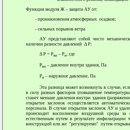
Функция модуля Ж
– защита АУ от:
- проникновения атмосферных осадков;
- сильных порывов ветра
АУ представляют собой чисто механическ
наличии разности давлений Δ Р:
Δ Р = Р
– Р
, 
вн
н
Р
– давление внут
вн
Р
– наружное д
н
Эта разница может возникнуть в случае, ес
в силу разных факторов (повышение температуры
станет меньше давления внутри здания (разряжени
открытие заслонок осуществляется автоматичес
персонала. В случае открытия заслонок АУ и удале
происходит восполнение воздушной среды за 
естественным путем в результате инфильтрации 
конструкций или же
"
регулируемо
"
путем открыва