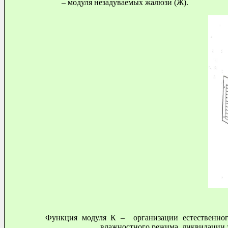
– модуля незадуваемых жалюзи (Ж).
Функция модуля К
– организации естествен
влажностного режима, ликвидации застойн