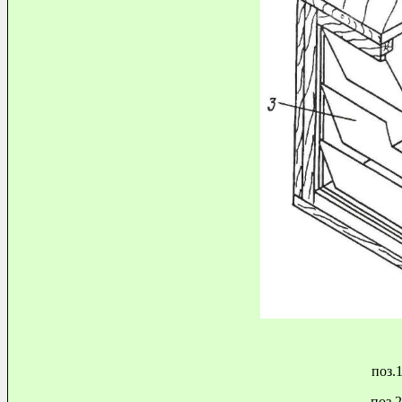
поз.
поз.