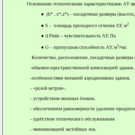
Основными техническими характеристиками АУ яв
●
(
h
* , х*,
z
*) – посадочные размеры (вы
2
●
S
– площадь проходного сечения АУ, м
●
Δ
Pmin
– чувствитель
3
●
G
– пропускная способность АУ, м
/ча
Количество, расположение, посадочные размеры и
-объемно-пространственной композицией здания 
-особенностями внешней аэродинамики здания,
- «розой ветров»,
- устройством оконных блоков,
- обеспечением равномерности удаление продуктов
- удобством технического обслуживания
- минимизацией застойных зон,