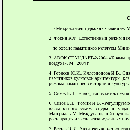
С
1. «Микроклимат церковных зданий». М
2. Фокин К.Ф. Естественный режим пам
по охране памятников культуры Минист
3. АВОК СТАНДАРТ-2-2004 «Храмы пра
воздуха
»
. М . 2004 г.
4. Гордеев Ю.И., Илларионова И.В., Си
памятников культовой архитектуры (к
режима памятников истории и культуры.
5. Сизов Б. Т. Теплофизические аспекты
6. Сизов Б.Т., Фомин И.В. «Регулируем
влажностного режима в церковных здан
Материалы
VI
Международной научно-п
реставрация и экспертиза музейных памятн
7. Реттер Э. И. Архитектурно-строитель